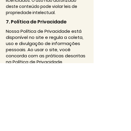
licenciados. O uso não autorizado
deste conteúdo pode violar leis de
propriedade intelectual.
7. Política de Privacidade
Nossa Política de Privacidade está
disponível no site e regula a coleta,
uso e divulgação de informações
pessoais. Ao usar o site, você
concorda com as práticas descritas
na Política de Privacidade.
Estes Termos & Condições estão
sujeitos a alterações.
Recomendamos que você reveja
periodicamente os termos para
estar ciente de quaisquer
atualizações.