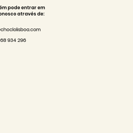
ém pode entrar em
onosco através de:
choclolisboa.com
968 934 296