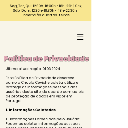
Seg, Ter, Qui: 12:30h-16:00h • 18h-22h | Sex,
Sáb, Dom: 12:30h-16:30h • 18h-22:30h |
Encerra às quartas-feiras
Política de Privacidade
Última atualização:
01.03.2024
Esta Política de Privacidade descreve
como o Choclo Ceviche coleta, utiliza e
protege as informações pessoais dos
usuários deste site, de acordo com as leis
de proteção de dados em vigor em
Portugal.
1. Informações Coletadas
1.1. Informações Fornecidas pelo Usuário:
Podemos coletar informações pessoais,