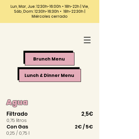
Lun, Mar, Jue: 12:30h-16:00h • 18h-22h | Vie,
Sáb, Dom: 12:30h-16:30h • 18h-22:30h |
Miércoles cerrado
Brunch Menu
Lunch & Dinner Menu
Agua
Filtrado
2,5€
0,75 litros
Con Gas
2€ / 5€
0,25 / 0,75 l