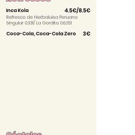
Inca Kola
4.5€/8.5€
Refresco de Hierbaluisa Peruana
Singular 0.33l/ La Gordita 0.625l
Coca-Cola, Coca-Cola Zero
3€
Cócteles