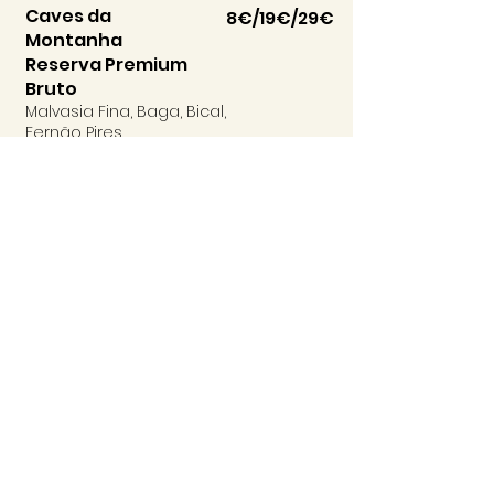
Caves da
8€/19€/29€
Montanha
Reserva Premium
Bruto
Malvasia Fina, Baga, Bical,
Fernão Pires
Blanco
Conde Vimioso
7€/ 17€/ 27€
Sommelier Edition -
Tejo
Arinto, Fernão Pires, Verdelho 2021
Brunch Menu
Lunch & Dinner Menu