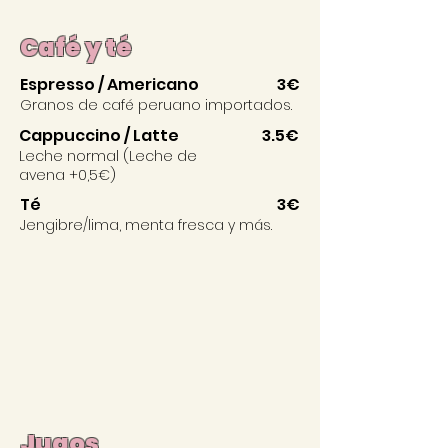
Café y té
Espresso / Americano
3
€
Granos de café peruano importados.
Cappuccino / Latte
3.5€
Leche normal (Leche de
avena +0,5€)
Té
3€
Jengibre/lima, menta fresca y más.
Jugos