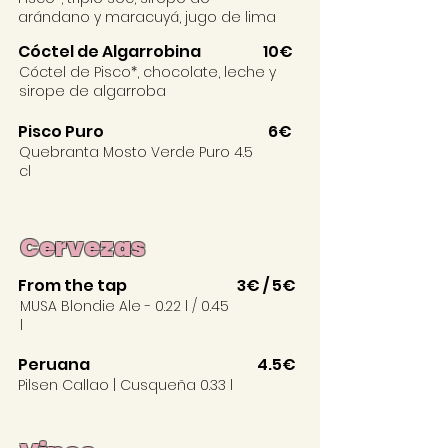
arándano y maracuyá, jugo de lima
Cóctel de Algarrobina
10€
Cóctel de Pisco*, chocolate, leche y
sirope de algarroba
Pisco Puro
6€
Quebranta Mosto Verde Puro 4.5
cl
Cervezas
From the tap
3€ / 5€
MUSA Blondie Ale - 0.22 l / 0.45
l
Peruana
4.5€
Pilsen Callao | Cusqueña 0.33 l